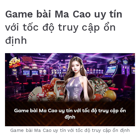
Game bài Ma Cao uy tín
với tốc độ truy cập ổn
định
Game bài Ma Cao uy tín với tốc độ truy cập ổn định