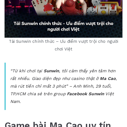
Tải Sunwin chính thức – Ưu điểm vượt trội cho người
chơi Việt
“Từ khi chơi tại
Sunwin
, tôi cảm thấy yên tâm hơn
rất nhiều. Giao diện đẹp như casino thật ở
Ma Cao
,
mà rút tiền chỉ mất 3 phút” – Anh Minh, 29 tuổi,
TP.HCM chia sẻ trên group
Facebook
Sunwin
Việt
Nam.
Game bài Ma Cao uy tín