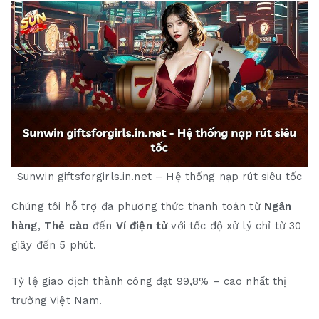
Sunwin giftsforgirls.in.net – Hệ thống nạp rút siêu tốc
Chúng tôi hỗ trợ đa phương thức thanh toán từ
Ngân
hàng
,
Thẻ cào
đến
Ví điện tử
với tốc độ xử lý chỉ từ 30
giây đến 5 phút.
Tỷ lệ giao dịch thành công đạt 99,8% – cao nhất thị
trường Việt Nam.