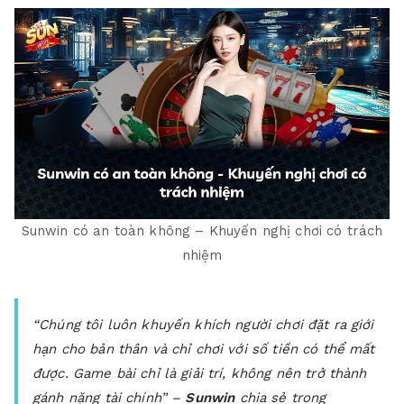
Sunwin có an toàn không – Khuyến nghị chơi có trách
nhiệm
“Chúng tôi luôn khuyến khích người chơi đặt ra giới
hạn cho bản thân và chỉ chơi với số tiền có thể mất
được. Game bài chỉ là giải trí, không nên trở thành
gánh nặng tài chính” –
Sunwin
chia sẻ trong