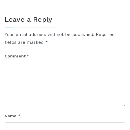
Leave a Reply
Your email address will not be published.
Required
fields are marked
*
Comment
*
Name
*