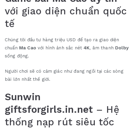
với giao diện chuẩn quốc
tế
Chúng tôi đầu tư hàng triệu USD để tạo ra giao diện
chuẩn
Ma Cao
với hình ảnh sắc nét
4K
, âm thanh
Dolby
sống động.
Người chơi sẽ có cảm giác như đang ngồi tại các sòng
bài lớn nhất thế giới.
Sunwin
giftsforgirls.in.net
– Hệ
thống nạp rút siêu tốc