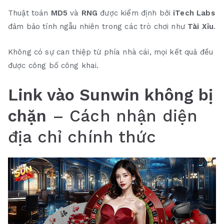
Thuật toán
MD5
và
RNG
được kiểm định bởi
iTech Labs
đảm bảo tính ngẫu nhiên trong các trò chơi như
Tài Xỉu
.
Không có sự can thiệp từ phía nhà cái, mọi kết quả đều
được công bố công khai.
Link vào Sunwin không bị
chặn
– Cách nhận diện
địa chỉ chính thức