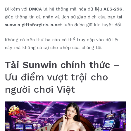
Đi kèm với
DMCA
là hệ thống mã hóa dữ liệu
AES-256
,
giúp thông tin cá nhân và lịch sử giao dịch của bạn tại
sunwin giftsforgirls.in.net
luôn được giữ kín tuyệt đối.
Không có bên thứ ba nào có thể truy cập vào dữ liệu
này mà không có sự cho phép của chúng tôi.
Tải Sunwin chính thức
–
Ưu điểm vượt trội cho
người chơi Việt