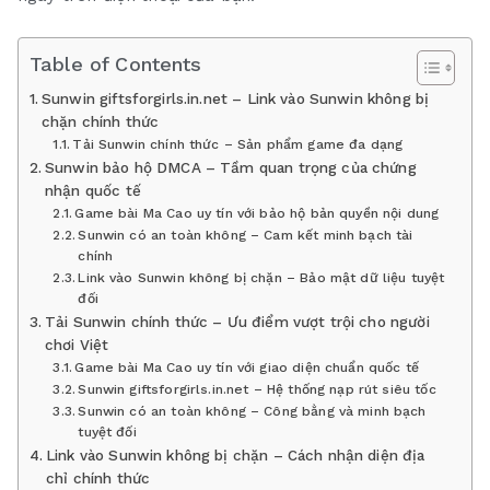
Table of Contents
Sunwin giftsforgirls.in.net – Link vào Sunwin không bị
chặn chính thức
Tải Sunwin chính thức – Sản phẩm game đa dạng
Sunwin bảo hộ DMCA – Tầm quan trọng của chứng
nhận quốc tế
Game bài Ma Cao uy tín với bảo hộ bản quyền nội dung
Sunwin có an toàn không – Cam kết minh bạch tài
chính
Link vào Sunwin không bị chặn – Bảo mật dữ liệu tuyệt
đối
Tải Sunwin chính thức – Ưu điểm vượt trội cho người
chơi Việt
Game bài Ma Cao uy tín với giao diện chuẩn quốc tế
Sunwin giftsforgirls.in.net – Hệ thống nạp rút siêu tốc
Sunwin có an toàn không – Công bằng và minh bạch
tuyệt đối
Link vào Sunwin không bị chặn – Cách nhận diện địa
chỉ chính thức