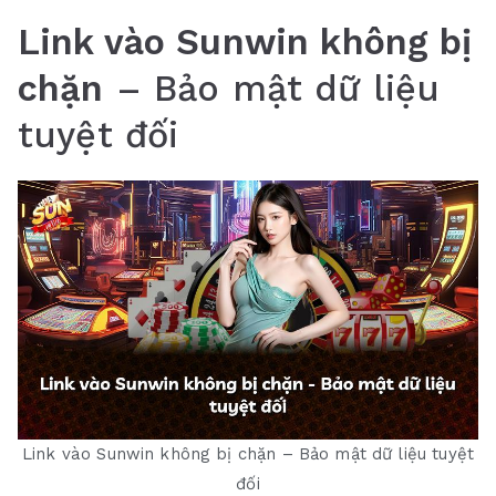
Link vào Sunwin không bị
chặn
– Bảo mật dữ liệu
tuyệt đối
Link vào Sunwin không bị chặn – Bảo mật dữ liệu tuyệt
đối