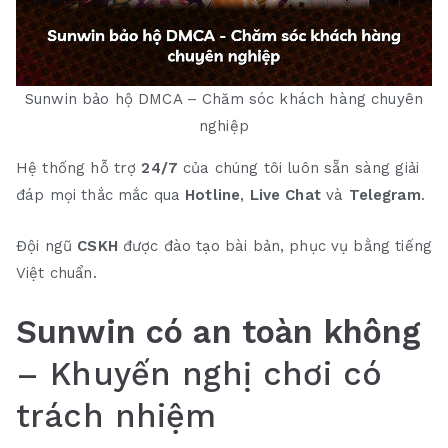
Sunwin bảo hộ DMCA – Chăm sóc khách hàng chuyên
nghiệp
Hệ thống hỗ trợ
24/7
của chúng tôi luôn sẵn sàng giải
đáp mọi thắc mắc qua
Hotline
,
Live Chat
và
Telegram
.
Đội ngũ
CSKH
được đào tạo bài bản, phục vụ bằng tiếng
Việt chuẩn.
Sunwin có an toàn không
– Khuyến nghị chơi có
trách nhiệm