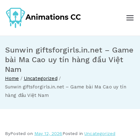
Skip
to
content
Animations CC
Chiến lược cá cược
hoạt hình ở Việt Nam
Sunwin giftsforgirls.in.net – Game
bài Ma Cao uy tín hàng đầu Việt
Nam
Home
Uncategorized
Sunwin giftsforgirls.in.net – Game bài Ma Cao uy tín
hàng đầu Việt Nam
By
Posted on
May 12, 2026
Posted in
Uncategorized