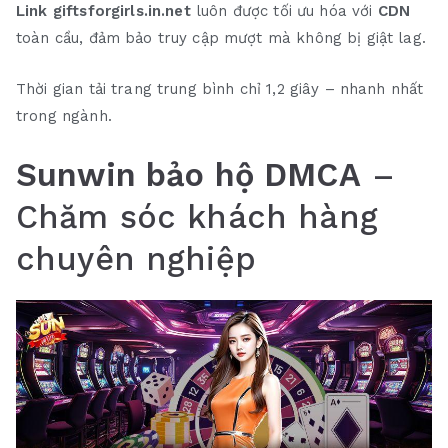
Link
giftsforgirls.in.net
luôn được tối ưu hóa với
CDN
toàn cầu, đảm bảo truy cập mượt mà không bị giật lag.
Thời gian tải trang trung bình chỉ 1,2 giây – nhanh nhất
trong ngành.
Sunwin bảo hộ DMCA
–
Chăm sóc khách hàng
chuyên nghiệp