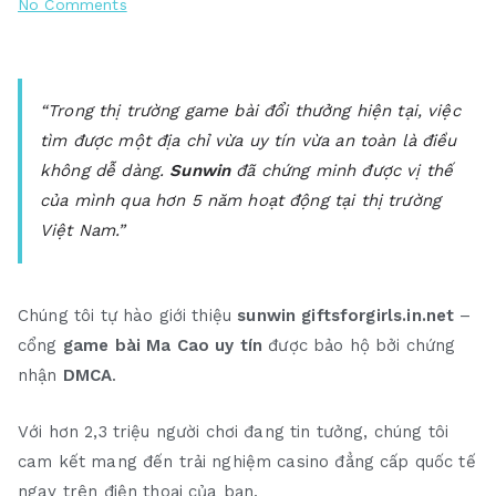
on
No Comments
Sunwin
giftsforgirls.in.net
–
“Trong thị trường game bài đổi thưởng hiện tại, việc
Game
tìm được một địa chỉ vừa uy tín vừa an toàn là điều
bài
không dễ dàng.
Ma
Sunwin
đã chứng minh được vị thế
Cao
của mình qua hơn 5 năm hoạt động tại thị trường
uy
Việt Nam.”
tín
hàng
đầu
Chúng tôi tự hào giới thiệu
sunwin giftsforgirls.in.net
–
Việt
cổng
game bài Ma Cao uy tín
được bảo hộ bởi chứng
Nam
nhận
DMCA
.
Với hơn 2,3 triệu người chơi đang tin tưởng, chúng tôi
cam kết mang đến trải nghiệm casino đẳng cấp quốc tế
ngay trên điện thoại của bạn.