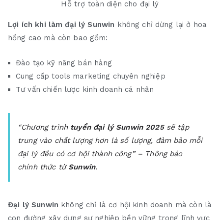
Hỗ trợ toàn diện cho đại lý
Lợi ích khi làm đại lý Sunwin
không chỉ dừng lại ở hoa
hồng cao mà còn bao gồm:
Đào tạo kỹ năng bán hàng
Cung cấp tools marketing chuyên nghiệp
Tư vấn chiến lược kinh doanh cá nhân
“Chương trình
tuyển đại lý Sunwin 2025
sẽ tập
trung vào chất lượng hơn là số lượng, đảm bảo mỗi
đại lý đều có cơ hội thành công” – Thông báo
chính thức từ
Sunwin
.
Đại lý Sunwin
không chỉ là cơ hội kinh doanh mà còn là
con đường xây dựng sự nghiệp bền vững trong lĩnh vực