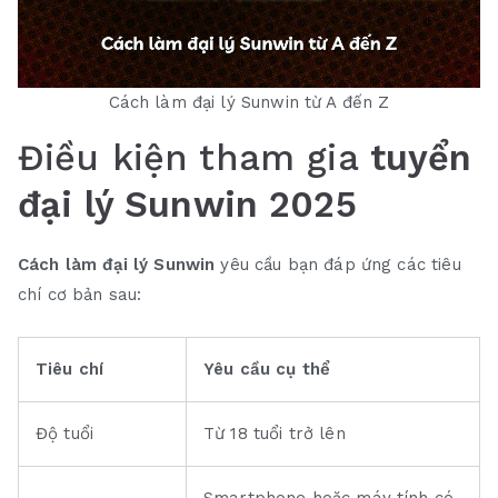
Cách làm đại lý Sunwin từ A đến Z
Điều kiện tham gia
tuyển
đại lý Sunwin 2025
Cách làm đại lý Sunwin
yêu cầu bạn đáp ứng các tiêu
chí cơ bản sau:
Tiêu chí
Yêu cầu cụ thể
Độ tuổi
Từ 18 tuổi trở lên