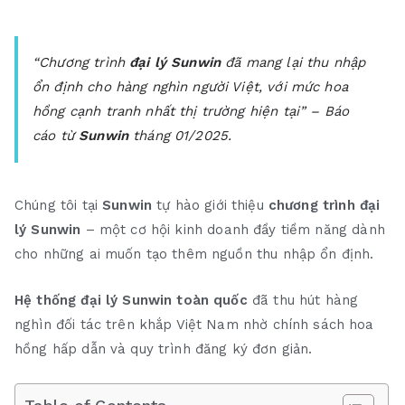
lý
Sunwin
“Chương trình
đại lý Sunwin
đã mang lại thu nhập
–
ổn định cho hàng nghìn người Việt, với mức hoa
Chương
hồng cạnh tranh nhất thị trường hiện tại” – Báo
trình
hợp
cáo từ
Sunwin
tháng 01/2025.
tác
sinh
lời
Chúng tôi tại
Sunwin
tự hào giới thiệu
chương trình đại
hàng
lý Sunwin
– một cơ hội kinh doanh đầy tiềm năng dành
đầu
cho những ai muốn tạo thêm nguồn thu nhập ổn định.
2025
Hệ thống đại lý Sunwin toàn quốc
đã thu hút hàng
nghìn đối tác trên khắp Việt Nam nhờ chính sách hoa
hồng hấp dẫn và quy trình đăng ký đơn giản.