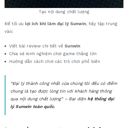
Tạo nội dung chất lượng
Để tối ưu
lợi ích khi làm đại lý Sunwin
, hãy tập trung
vào:
Viết bài review chi tiết về
Sunwin
Chia sẻ kinh nghiệm chơi game thắng lớn
Hướng dẫn cách chơi các trò chơi phổ biến
“Đại lý thành công nhất của chúng tôi đều có điểm
chung là tạo được lòng tin với khách hàng thông
qua nội dung chất lượng” – Đại diện
hệ thống đại
lý Sunwin toàn quốc
.