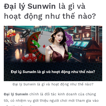
Đại lý Sunwin
là gì và
hoạt động như thế nào?
Đại lý Sunwin là gì và hoạt động như thế nào?
Đại lý Sunwin
chính là đối tác kinh doanh của chúng
tôi, có nhiệm vụ giới thiệu người chơi mới tham gia vào