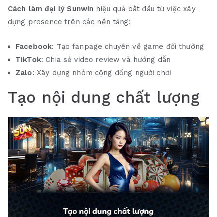
Cách làm đại lý Sunwin
hiệu quả bắt đầu từ việc xây
dựng presence trên các nền tảng:
Facebook
: Tạo fanpage chuyên về game đổi thưởng
TikTok
: Chia sẻ video review và hướng dẫn
Zalo
: Xây dựng nhóm cộng đồng người chơi
Tạo nội dung chất lượng