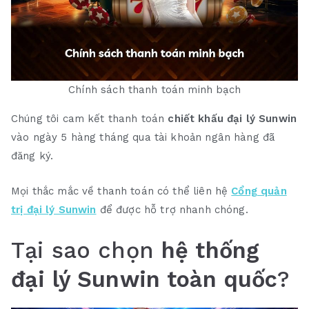
Chính sách thanh toán minh bạch
Chúng tôi cam kết thanh toán
chiết khấu đại lý Sunwin
vào ngày 5 hàng tháng qua tài khoản ngân hàng đã
đăng ký.
Mọi thắc mắc về thanh toán có thể liên hệ
Cổng quản
trị đại lý Sunwin
để được hỗ trợ nhanh chóng.
Tại sao chọn
hệ thống
đại lý Sunwin toàn quốc
?