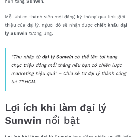
nền tảng
Sunwin
.
Mỗi khi có thành viên mới đăng ký thông qua link giới
thiệu của đại lý, người đó sẽ nhận được
chiết khấu đại
lý Sunwin
tương ứng.
“Thu nhập từ
đại lý Sunwin
có thể lên tới hàng
chục triệu đồng mỗi tháng nếu bạn có chiến lược
marketing hiệu quả” – Chia sẻ từ đại lý thành công
tại TP.HCM.
Lợi ích khi làm đại lý
Sunwin
nổi bật