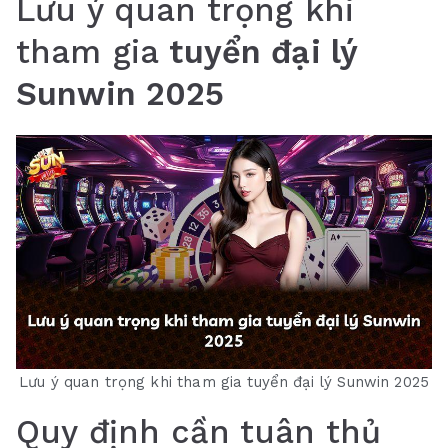
Lưu ý quan trọng khi
tham gia
tuyển đại lý
Sunwin 2025
Lưu ý quan trọng khi tham gia tuyển đại lý Sunwin 2025
Quy định cần tuân thủ