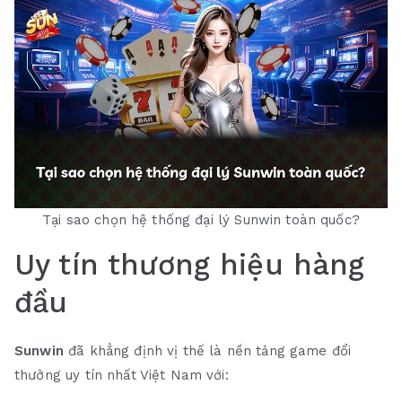
Tại sao chọn hệ thống đại lý Sunwin toàn quốc?
Uy tín thương hiệu hàng
đầu
Sunwin
đã khẳng định vị thế là nền tảng game đổi
thưởng uy tín nhất Việt Nam với: