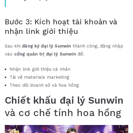
Bước 3: Kích hoạt tài khoản và
nhận link giới thiệu
Sau khi
đăng ký đại lý Sunwin
thành công, đăng nhập
vào
cổng quản trị đại lý Sunwin
để:
Nhận link giới thiệu cá nhân
Tải về materials marketing
Theo dõi doanh số và hoa hồng
Chiết khấu đại lý Sunwin
và cơ chế tính hoa hồng